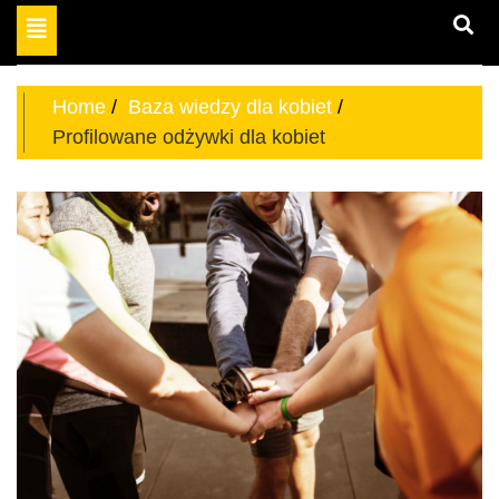
Toggle
miejsce dla odważnych
navigation
aktywnych kobiet
Home
Baza wiedzy dla kobiet
Profilowane odżywki dla kobiet