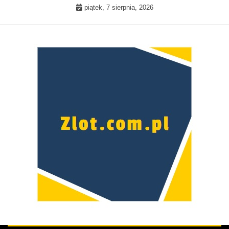
Skip
piątek, 7 sierpnia, 2026
to
content
Prawdziwa kobieta –