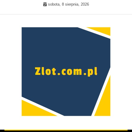
Skip
sobota, 8 sierpnia, 2026
to
content
Prawdziwa kobieta –