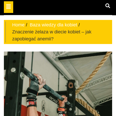
Toggle
miejsce dla odważnych
navigation
aktywnych kobiet
Home
Baza wiedzy dla kobiet
Znaczenie żelaza w diecie kobiet – jak
zapobiegać anemii?