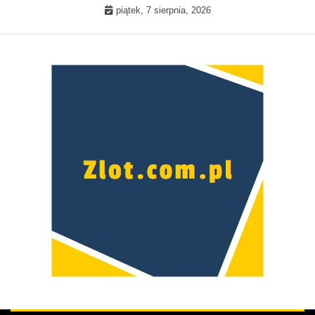
Skip
piątek, 7 sierpnia, 2026
to
content
Prawdziwa kobieta –