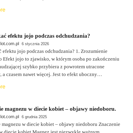
re
ać efektu jojo podczas odchudzania?
lot.com.pl
6 stycznia 2026
ć efektu jojo podczas odchudzania? 1. Zrozumienie
jo Efekt jojo to zjawisko, w którym osoba po zakończeniu
hudzającej szybko przybiera z powrotem utracone
, a czasem nawet więcej. Jest to efekt uboczny…
re
e magnezu w diecie kobiet – objawy niedoboru.
lot.com.pl
6 grudnia 2025
 magnezu w diecie kobiet – objawy niedoboru Znaczenie
 diecie kobiet Magnez jest niezwykle ważnym