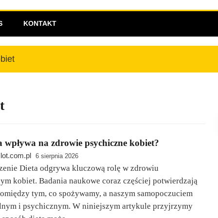
sce dla odważnych aktywnych
S
KONTAKT
biet
t
a wpływa na zdrowie psychiczne kobiet?
lot.com.pl
6 sierpnia 2026
enie Dieta odgrywa kluczową rolę w zdrowiu
ym kobiet. Badania naukowe coraz częściej potwierdzają
pomiędzy tym, co spożywamy, a naszym samopoczuciem
nym i psychicznym. W niniejszym artykule przyjrzymy