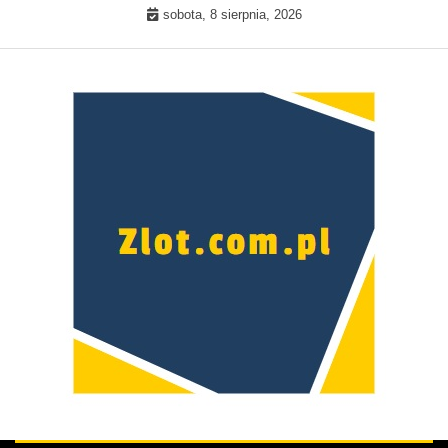
Skip
sobota, 8 sierpnia, 2026
to
content
Prawdziwa kobieta –