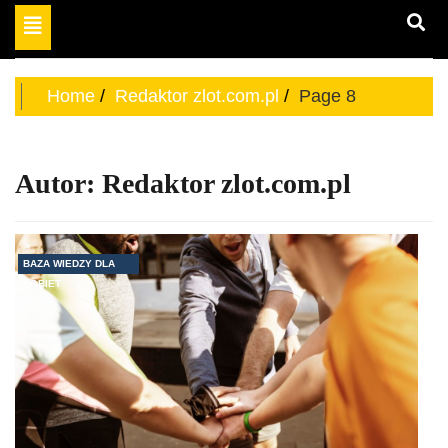
Toggle
miejsce dla odważnych
navigation
aktywnych kobiet
Home
Redaktor zlot.com.pl
Page 8
Autor:
Redaktor zlot.com.pl
BAZA WIEDZY DLA
KOBIET