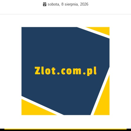
Skip
sobota, 8 sierpnia, 2026
to
content
Prawdziwa kobieta –