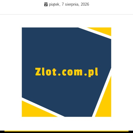
Skip
piątek, 7 sierpnia, 2026
to
content
Prawdziwa kobieta –