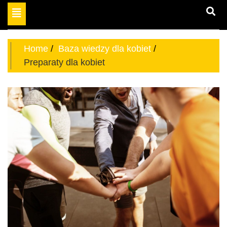
Toggle
miejsce dla odważnych
navigation
aktywnych kobiet
Home
Baza wiedzy dla kobiet
Preparaty dla kobiet