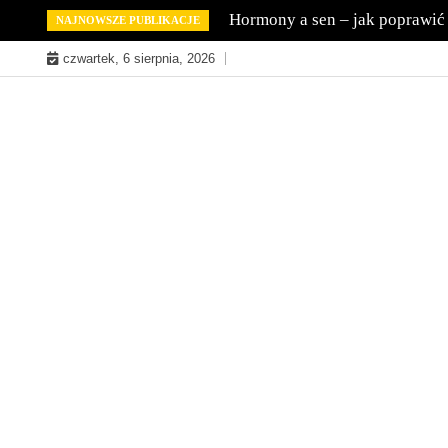
Skip
Hormony a sen – jak poprawić
NAJNOWSZE PUBLIKACJE
to
czwartek, 6 sierpnia, 2026
content