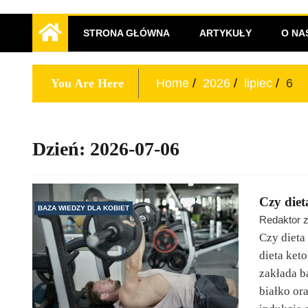
Prawdziwa kobieta – miej
STRONA GŁÓWNA
ARTYKUŁY
O NA
You Are Here
Home
2026
lipiec
6
Dzień:
2026-07-06
Czy diet
BAZA WIEDZY DLA KOBIET
Redaktor z
Czy dieta
dieta ket
zakłada b
białko or