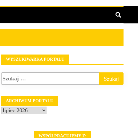
 kobiet
WYSZUKIWARKA PORTALU
ARCHIWUM PORTALU
Archiwum
portalu
WSPÓŁPRACUJEMY Z: