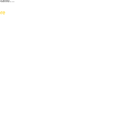
 stanu…
re