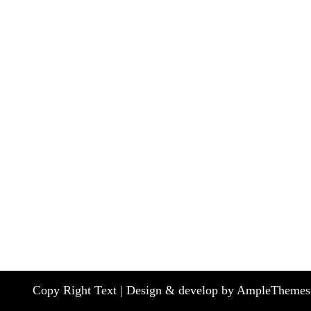
Copy Right Text |
Design & develop by AmpleThemes