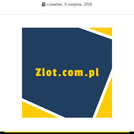
Skip
czwartek, 6 sierpnia, 2026
to
content
Prawdziwa kobieta –