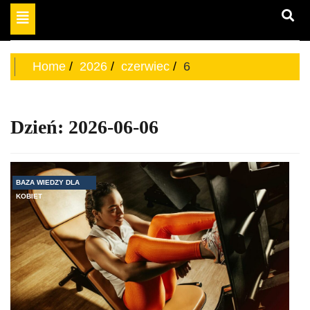
Toggle
miejsce dla odważnych
navigation
aktywnych kobiet
Home
2026
czerwiec
6
Dzień:
2026-06-06
BAZA WIEDZY DLA
KOBIET