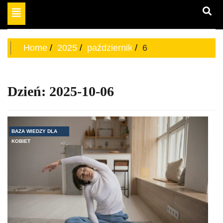
Toggle
miejsce dla odważnych
navigation
aktywnych kobiet
Home
2025
październik
6
Dzień:
2025-10-06
BAZA WIEDZY DLA
KOBIET