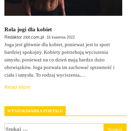
Rola jogi dla kobiet
Redaktor zlot.com.pl
16 kwietnia 2022
Joga jest głównie dla kobiet, ponieważ jest to sport
bardziej spokojny. Kobiety potrzebują wyciszenia
umysłu, ponieważ na co dzień mają bardzo dużo
obowiązków. Joga pozwala im zachować sprawność i
ciała i umysłu. To rodzaj wyciszenia,…
Read More
WYSZUKIWARKA PORTALU