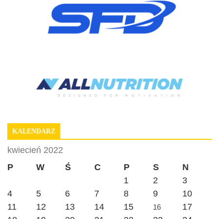
KALENDARZ
kwiecień 2022
P
W
Ś
C
P
S
N
1
2
3
4
5
6
7
8
9
10
11
12
13
14
15
17
16